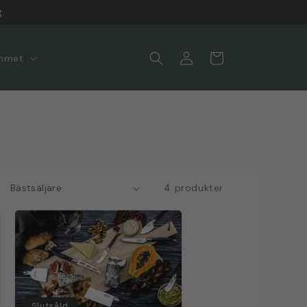
g.
Logga
Varukorg
mmet
in
4 produkter
Slutsåld