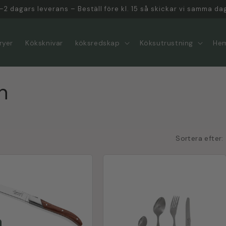
–2 dagars leverans – Beställ före kl. 15 så skickar vi samma da
fryer
Köksknivar
köksredskap
Köksutrustning
He
n
Sortera efter: