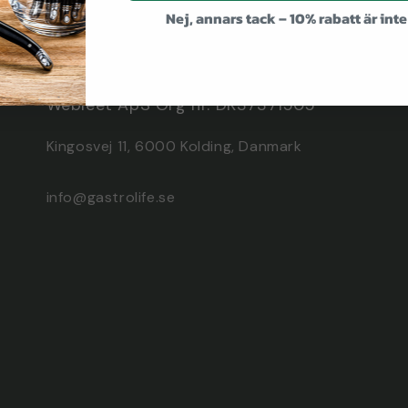
Nej, annars tack – 10% rabatt är inte
E-post
Webleet ApS Org nr. DK37371505
Kingosvej 11, 6000 Kolding, Danmark
info@gastrolife.se