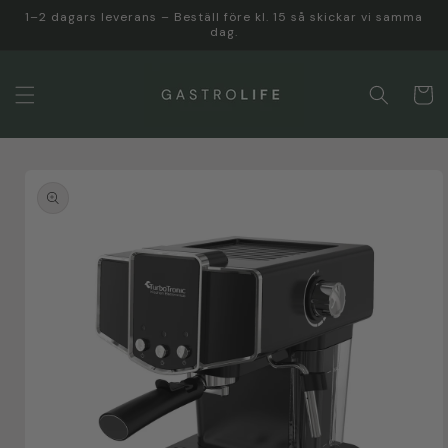
vidare
1–2 dagars leverans – Beställ före kl. 15 så skickar vi samma
till
dag.
innehåll
Varukor
 vidare till
roduktinformation