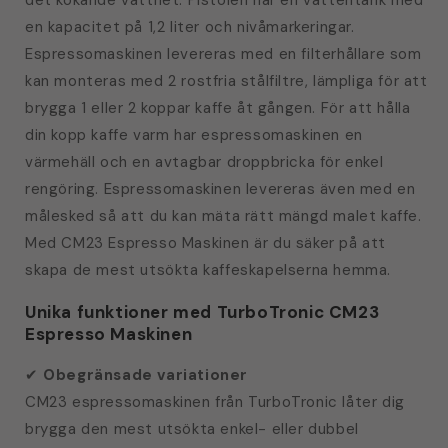
det kokande vattnet. Pistolen har en vattentank med
en kapacitet på 1,2 liter och nivåmarkeringar.
Espressomaskinen levereras med en filterhållare som
kan monteras med 2 rostfria stålfiltre, lämpliga för att
brygga 1 eller 2 koppar kaffe åt gången. För att hålla
din kopp kaffe varm har espressomaskinen en
värmehäll och en avtagbar droppbricka för enkel
rengöring. Espressomaskinen levereras även med en
målesked så att du kan mäta rätt mängd malet kaffe.
Med CM23 Espresso Maskinen är du säker på att
skapa de mest utsökta kaffeskapelserna hemma.
Unika funktioner med TurboTronic CM23
Espresso Maskinen
✔
Obegränsade variationer
CM23 espressomaskinen från TurboTronic låter dig
brygga den mest utsökta enkel- eller dubbel