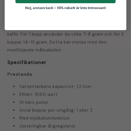
den inte tar upp mycket plats på köksbordet.
Nej, annars tack – 10% rabatt är inte intressant
Maskinen har dock en vattentank med en generös
kapacitet på 1,2 liter och kan brygga 1 eller 2 koppar på
nolltid. Espressomaskinen kan användas med malet
kaffe. För 1 kopp använder du cirka 7-8 gram och för 2
koppar 14-15 gram. Detta kan mätas med den
medföljande måleskeden.
Specifikationer
Prestanda
Vattentankens kapacitet: 1,2 liter
Effekt: 1050 watt
19 bars pump
Antal koppar per omgång: 1 eller 2
Med mjölkskumfunktion
Justeringbar ångregulator