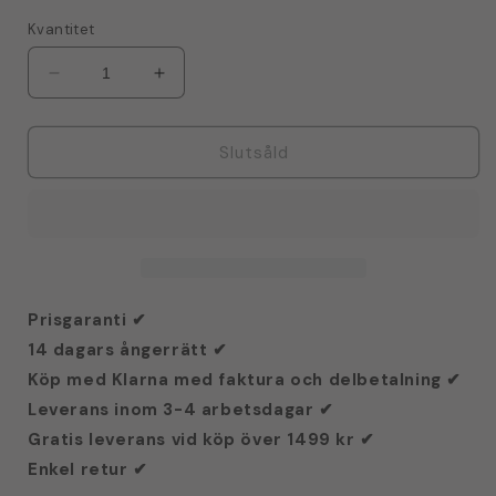
Kvantitet
Minska
Öka
kvantitet
kvantitet
för
för
TurboTronic
TurboTronic
Slutsåld
CM23
CM23
Kolvmaskin
Kolvmaskin
-
-
Espressomaskin
Espressomaskin
-
-
Svart
Svart
Prisgaranti ✔
14 dagars ångerrätt ✔
Köp med Klarna med faktura och delbetalning ✔
Leverans inom 3-4 arbetsdagar ✔
Gratis leverans vid köp över 1499 kr ✔
Enkel retur ✔