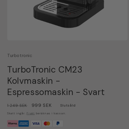
Öppna
mediet
1
Turbotronic
i
modalfönster
TurboTronic CM23
Kolvmaskin -
Espressomaskin - Svart
Ordinarie
Försäljningspris
999 SEK
1 249 SEK
Slutsåld
pris
Skatt ingår.
Frakt
beräknas i kassan.