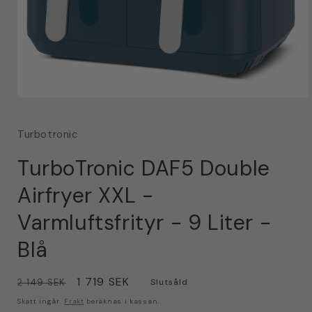
Öppna
mediet
1
Turbotronic
i
modalfönster
TurboTronic DAF5 Double
Airfryer XXL -
Varmluftsfrityr - 9 Liter -
Blå
Ordinarie
Försäljningspris
1 719 SEK
2 149 SEK
Slutsåld
pris
Skatt ingår.
Frakt
beräknas i kassan.