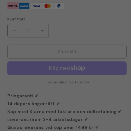
Kvantitet
Minska
Öka
kvantitet
kvantitet
för
för
TurboTronic
TurboTronic
Slutsåld
DAF5
DAF5
Double
Double
Airfryer
Airfryer
XXL
XXL
-
-
Fler betalningsalternativ
Varmluftsfrityr
Varmluftsfrityr
-
-
Prisgaranti ✔
9
9
14 dagars ångerrätt ✔
Liter
Liter
Köp med Klarna med faktura och delbetalning ✔
-
-
Blå
Blå
Leverans inom 3-4 arbetsdagar ✔
Gratis leverans vid köp över 1499 kr ✔