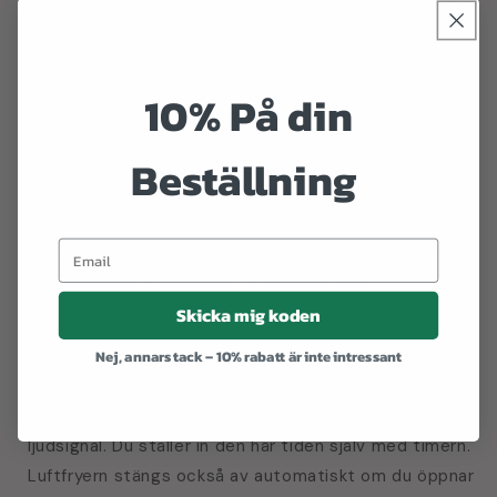
lukter eller högar med disk. Enkel och hälsosam
matlagning för vardagen.
10% På din
✓
Enkel rengöring
Rengöring efter användning är enkel; saft och
Beställning
fett samlas upp i brickorna. Luftfryern har också
en non-stick-beläggning som gör det enkelt att
ta bort matrester. Korgar och galler kan också
diskas i diskmaskinen. Resten av luftfryern kan
rengöras med en fuktig trasa och milt
rengöringsmedel efter användning.
Skicka mig koden
✓
Automatisk avstängning
Nej, annars tack – 10% rabatt är inte intressant
Luftfryern stängs av automatiskt när den inställda
tillagningstiden har gått ut. Du kommer sedan höra en
ljudsignal. Du ställer in den här tiden själv med timern.
Luftfryern stängs också av automatiskt om du öppnar