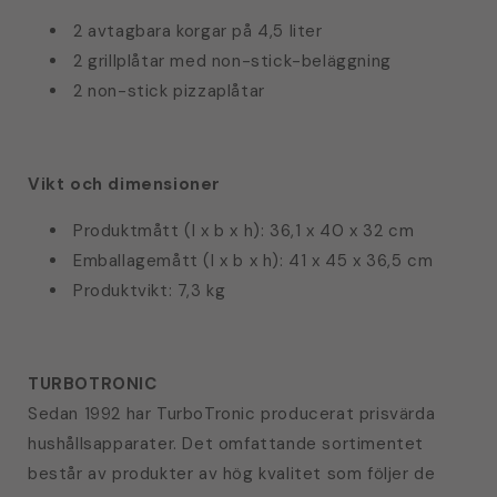
2 avtagbara korgar på 4,5 liter
2 grillplåtar med non-stick-beläggning
2 non-stick pizzaplåtar
Vikt och dimensioner
Produktmått (l x b x h): 36,1 x 40 x 32 cm
Emballagemått (l x b x h): 41 x 45 x 36,5 cm
Produktvikt: 7,3 kg
TURBOTRONIC
Sedan 1992 har TurboTronic producerat prisvärda
hushållsapparater. Det omfattande sortimentet
består av produkter av hög kvalitet som följer de