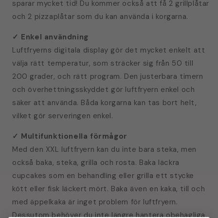
sparar mycket tid! Du kommer också att få 2 grillplåtar
och 2 pizzaplåtar som du kan använda i korgarna.
✓
Enkel användning
Luftfryerns digitala display gör det mycket enkelt att
välja rätt temperatur, som sträcker sig från 50 till
200 grader, och rätt program. Den justerbara timern
och överhettningsskyddet gör luftfryern enkel och
säker att använda. Båda korgarna kan tas bort helt,
vilket gör serveringen enkel.
✓
Multifunktionella förmågor
Med den XXL luftfryern kan du inte bara steka, men
också baka, steka, grilla och rosta. Baka läckra
cupcakes som en behandling eller grilla ett stycke
kött eller fisk läckert mört. Baka även en kaka, till och
med äppelkaka är inget problem för luftfryern.
Dessutom behöver du inte längre hantera obehagliga