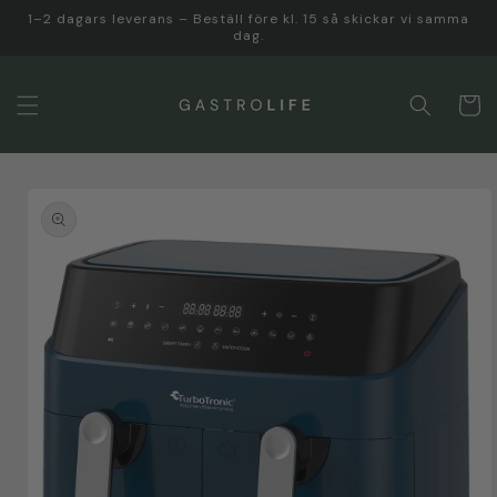
vidare
1–2 dagars leverans – Beställ före kl. 15 så skickar vi samma
till
dag.
innehåll
Varukor
 vidare till
roduktinformation