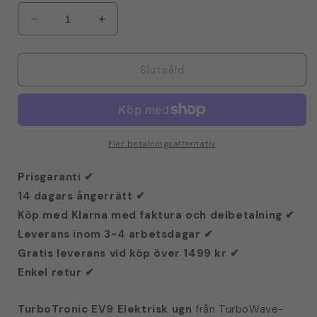
Minska
Öka
kvantitet
kvantitet
för
för
TurboTronic
TurboTronic
Slutsåld
EV9
EV9
Elektrisk
Elektrisk
ugn
ugn
-
-
9
9
Fler betalningsalternativ
litres
litres
-
-
Prisgaranti ✔
Svart
Svart
14 dagars ångerrätt ✔
Köp med Klarna med faktura och delbetalning ✔
Leverans inom 3-4 arbetsdagar ✔
Gratis leverans vid köp över 1499 kr ✔
Enkel retur ✔
TurboTronic EV9 Elektrisk ugn
från TurboWave-