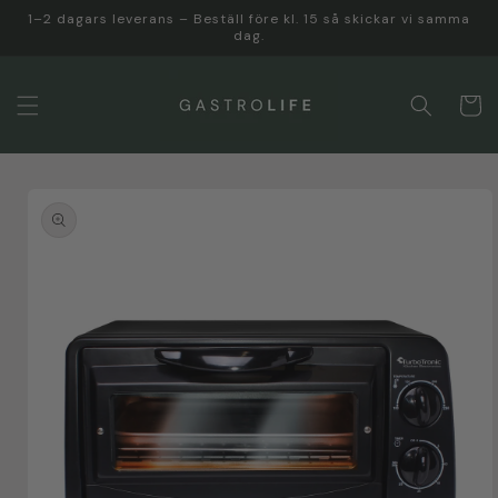
vidare
1–2 dagars leverans – Beställ före kl. 15 så skickar vi samma
till
dag.
innehåll
Varukor
 vidare till
roduktinformation