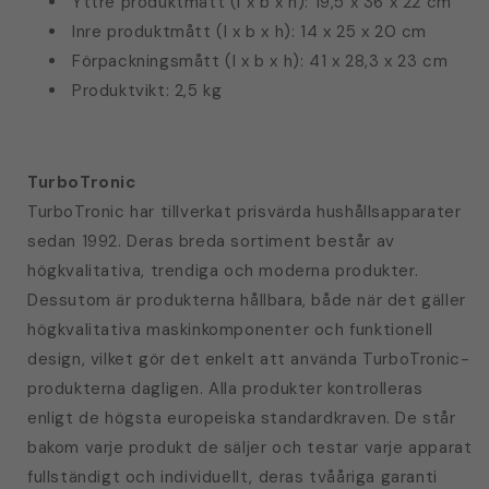
Yttre produktmått (l x b x h): 19,5 x 36 x 22 cm
Inre produktmått (l x b x h): 14 x 25 x 20 cm
Förpackningsmått (l x b x h): 41 x 28,3 x 23 cm
Produktvikt: 2,5 kg
TurboTronic
TurboTronic har tillverkat prisvärda hushållsapparater
sedan 1992. Deras breda sortiment består av
högkvalitativa, trendiga och moderna produkter.
Dessutom är produkterna hållbara, både när det gäller
högkvalitativa maskinkomponenter och funktionell
design, vilket gör det enkelt att använda TurboTronic-
produkterna dagligen. Alla produkter kontrolleras
enligt de högsta europeiska standardkraven. De står
bakom varje produkt de säljer och testar varje apparat
fullständigt och individuellt, deras tvååriga garanti