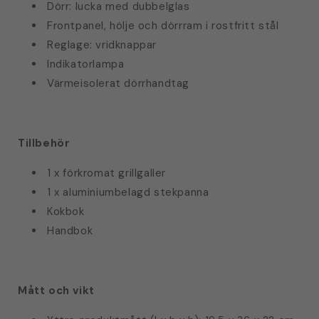
Dörr: lucka med dubbelglas
Frontpanel, hölje och dörrram i rostfritt stål
Reglage: vridknappar
Indikatorlampa
Värmeisolerat dörrhandtag
Tillbehör
1 x förkromat grillgaller
1 x aluminiumbelagd stekpanna
Kokbok
Handbok
Mått och vikt