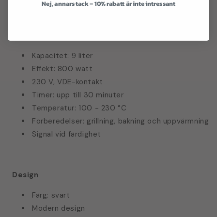
Nej, annars tack – 10% rabatt är inte intressant
Specifikationer
Prestanda
Kapacitet: 9 liter
Effekt: 800 watt
230 V, VDE-kontakt
Timer: upp till 30 minuter
Temperatur: 100 - 230 °C
Förberedelser: grillning, bakning och uppvärmning
Signal vid färdighet
Design
Färg: svart
Modern design