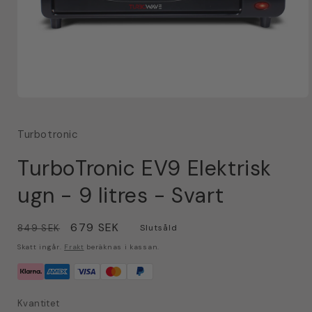
Öppna
mediet
1
Turbotronic
i
modalfönster
TurboTronic EV9 Elektrisk
ugn - 9 litres - Svart
Ordinarie
Försäljningspris
679 SEK
849 SEK
Slutsåld
pris
Skatt ingår.
Frakt
beräknas i kassan.
Kvantitet