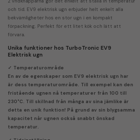
2 vridknapparna gör det enkelt att ställa in temperatur
och tid. EV9 elektrisk ugn erbjuder helt enkelt alla
bekvämligheter hos en stor ugn i en kompakt
förpackning. Perfekt för ett litet kök och lätt att
förvara.
Unika funktioner hos TurboTronic EV9
Elektrisk ugn
Temperaturområde
✓
En av de egenskaper som EV9 elektrisk ugn har
är dess temperaturområde. Till exempel kan den
fristående ugnen nå temperaturer från 100 till
230°C. Till skillnad från många av sina jämlike är
detta en unik funktion! På grund av sin blygsamma
kapacitet når ugnen också snabbt önskad
temperatur.